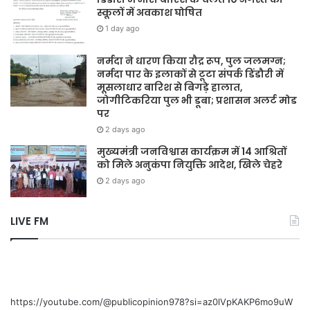
स्कूलों में अवकाश घोषित
1 day ago
नर्मदा ने धारण किया रौद्र रूप, पुल जलमग्न;
नर्मदा पार के इलाकों से टूटा संपर्क डिंडौरी में
मूसलाधार बारिश से बिगड़े हालात,
जोगीटिकरिया पुल भी डूबा; प्रशासन अलर्ट मोड
पर
2 days ago
मुख्यमंत्री जनविश्वास कार्यक्रम में 14 आश्रितों
को मिले अनुकंपा नियुक्ति आदेश, खिले चेहरे
2 days ago
LIVE FM
https://youtube.com/@publicopinion978?si=az0lVpKAKP6mo9uW