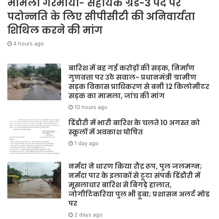
मामला गरमाया- सहायक ग्रेड-3 पद पर
पदोन्नति के लिए सीपीसीटी की अनिवार्यता
शिथिल करने की मांग
4 hours ago
बारिश में बह गई करोड़ों की सड़क, निर्माण
गुणवत्ता पर उठे सवाल- प्रधानमंत्री ग्रामीण
सड़क विकास प्राधिकरण से बनी 12 किलोमीटर
सड़क का मामला, जांच की मांग
10 hours ago
डिंडौरी में भारी बारिश के चलते 10 अगस्त को
स्कूलों में अवकाश घोषित
1 day ago
नर्मदा ने धारण किया रौद्र रूप, पुल जलमग्न;
नर्मदा पार के इलाकों से टूटा संपर्क डिंडौरी में
मूसलाधार बारिश से बिगड़े हालात,
जोगीटिकरिया पुल भी डूबा; प्रशासन अलर्ट मोड
पर
2 days ago