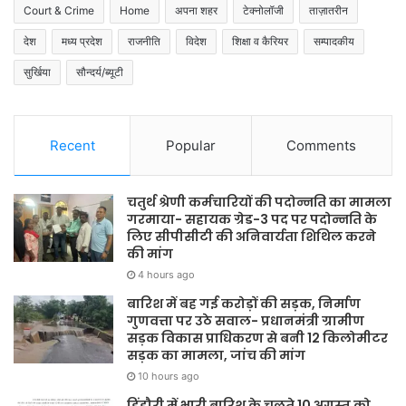
Court & Crime
Home
अपना शहर
टेक्नोलॉजी
ताज़ातरीन
देश
मध्य प्रदेश
राजनीति
विदेश
शिक्षा व कैरियर
सम्पादकीय
सुर्खिया
सौन्दर्य/ब्यूटी
Recent
Popular
Comments
चतुर्थ श्रेणी कर्मचारियों की पदोन्नति का मामला
गरमाया- सहायक ग्रेड-3 पद पर पदोन्नति के
लिए सीपीसीटी की अनिवार्यता शिथिल करने
की मांग
4 hours ago
बारिश में बह गई करोड़ों की सड़क, निर्माण
गुणवत्ता पर उठे सवाल- प्रधानमंत्री ग्रामीण
सड़क विकास प्राधिकरण से बनी 12 किलोमीटर
सड़क का मामला, जांच की मांग
10 hours ago
डिंडौरी में भारी बारिश के चलते 10 अगस्त को