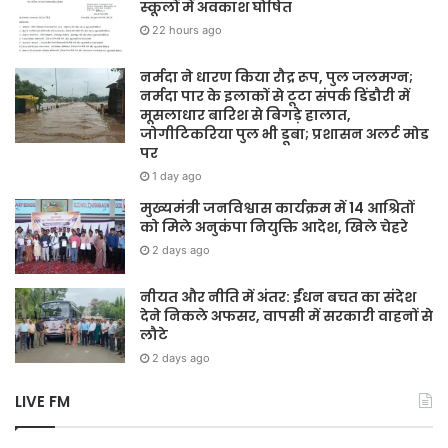
स्कूलों में अवकाश घोषित
22 hours ago
नर्मदा ने धारण किया रौद्र रूप, पुल जलमग्न;
नर्मदा पार के इलाकों से टूटा संपर्क डिंडौरी में
मूसलाधार बारिश से बिगड़े हालात,
जोगीटिकरिया पुल भी डूबा; प्रशासन अलर्ट मोड
पर
1 day ago
मुख्यमंत्री जनविश्वास कार्यक्रम में 14 आश्रितों
को मिले अनुकंपा नियुक्ति आदेश, खिले चेहरे
2 days ago
नीयत और नीति में अंतर: ईंधन बचत का संदेश
देने निकले अफसर, वापसी में सरकारी वाहनों से
लौटे
2 days ago
LIVE FM