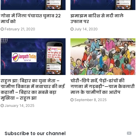
गोवा में जिला पंचायत चुनाव 22
झमाझम बारिश से नदी नाले
मार्च को
उफान पर
February 21, 2020
July 14, 2020
राहुल झा: बिहार का युवा नेता –
चोरी-छिपे सर्वे, पेड़ों-ढांचों की
ग्रामीण विकास में नवाचार की नई
गणना में गड़बड़ी”—ग्राम केवलारी
कहानी – बिहार का सबसे बड़ा
माल के ग्रामीणों का आरोप
मुखिया – राहुल झा
September 8, 2025
January 14, 2025
Subscribe to our channel