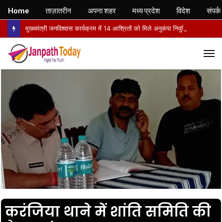
Home
ताज़ातरीन
अपना शहर
मध्य प्रदेश
विदेश
संपर्क
मुख्यमंत्री जनविश्वास कार्यक्रम में 14 आश्रितों को मिले अनुकंपा नियुक्ति आदेश, खिले चेहरे
M
करंजिया थाने में शांति समिति की