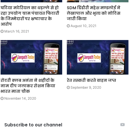
घटिया मटेरियल का धड़ल्ले से हो
SDM डिंडौरी महेश मण्डलोई ने
रहा उपयोग ग्राम पंचायत फिटारी
लेखापाल और भृत्य को नोटिस
के जिम्मेदारों पर भ्रष्टाचार के
जारी किया
आरोप
August 10, 2021
March 16, 2021
रोटरी क्लब अनंता ने शहीदों के
रेत तस्करी करते वाहन जप्त
नाम दीप जलाकर रोशन किया
September 9, 2020
भारत माता चौक
November 14, 2020
Subscribe to our channel