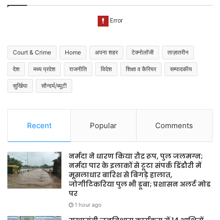
Court & Crime
Home
अपना शहर
टेक्नोलॉजी
ताज़ातरीन
देश
मध्य प्रदेश
राजनीति
विदेश
शिक्षा व कैरियर
सम्पादकीय
सुर्खिया
सौन्दर्य/ब्यूटी
Recent
Popular
Comments
नर्मदा ने धारण किया रौद्र रूप, पुल जलमग्न;
नर्मदा पार के इलाकों से टूटा संपर्क डिंडौरी में
मूसलाधार बारिश से बिगड़े हालात,
जोगीटिकरिया पुल भी डूबा; प्रशासन अलर्ट मोड
पर
1 hour ago