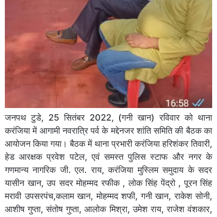
जनपथ टुडे, 25 सितंबर 2022, (गनी खान) रविवार को थाना
करंजिया में आगामी नवरात्रि पर्व के मद्देनजर शांति समिति की बैठक का
आयोजन किया गया। बैठक में थाना प्रभारी करंजिया हरिशंकर तिवारी,
हेड आरक्षक प्रवेश पटेल, एवं समस्त पुलिस स्टाफ और नगर के
गणमान्य नागरिक जी. एल. राय, करंजिया मुस्लिम समुदाय के सदर
यासीन खान, उप सदर मोहम्मद रफीक , लोक सिंह पेंद्रो , पूरन सिंह
मरावी उपसरपंच,कलाम खान, मोहम्मद शफी, गनी खान, राकेश सोनी,
आशीष गुप्ता, संतोष गुप्ता, आलोक मिश्रा, उमेश राय, राजेश वंशकार,