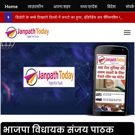
Home
ताज़ातरीन
अपना शहर
मध्य प्रदेश
विदेश
संपर्क
डिंडोरी के बच्चे दिखाएंगे दिल्ली में कराटे का हुनर, इंडिपेंडेंस कप चैंपियनशिप में करेंगे मध्य प्रदेश का प्रतिनिधित्व
M
भाजपा विधायक संजय पाठक