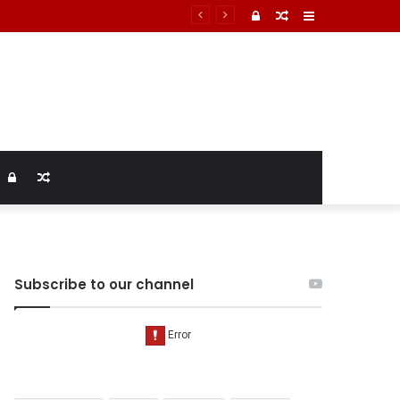
Log
Random
Sidebar
In
Article
Log
Random
In
Article
Subscribe to our channel