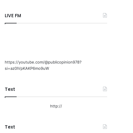
LIVE FM
https://youtube.com/@publicopinion978?
si=az0lVpKAKP6mo9uW
Text
http://
Text