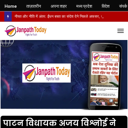
Home
ताज़ातरीन
अपना शहर
मध्य प्रदेश
विदेश
संपर्क
नीयत और नीति में अंतर: ईंधन बचत का संदेश देने निकले अफसर, वापसी में सरकारी वाहनों से लौटे
M
पाटन विधायक अजय विश्नोई ने