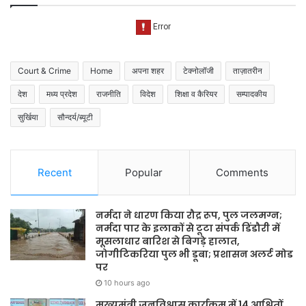
Court & Crime
Home
अपना शहर
टेक्नोलॉजी
ताज़ातरीन
देश
मध्य प्रदेश
राजनीति
विदेश
शिक्षा व कैरियर
सम्पादकीय
सुर्खिया
सौन्दर्य/ब्यूटी
Recent
Popular
Comments
नर्मदा ने धारण किया रौद्र रूप, पुल जलमग्न;
नर्मदा पार के इलाकों से टूटा संपर्क डिंडौरी में
मूसलाधार बारिश से बिगड़े हालात,
जोगीटिकरिया पुल भी डूबा; प्रशासन अलर्ट मोड
पर
10 hours ago
मुख्यमंत्री जनविश्वास कार्यक्रम में 14 आश्रितों