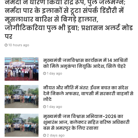
नर्मदा ने धारण किया रौद्र रूप, पुल जलमग्न;
नर्मदा पार के इलाकों से टूटा संपर्क डिंडौरी में
मूसलाधार बारिश से बिगड़े हालात,
जोगीटिकरिया पुल भी डूबा; प्रशासन अलर्ट मोड
पर
10 hours ago
मुख्यमंत्री जनविश्वास कार्यक्रम में 14 आश्रितों
को मिले अनुकंपा नियुक्ति आदेश, खिले चेहरे
1 day ago
नीयत और नीति में अंतर: ईंधन बचत का संदेश
देने निकले अफसर, वापसी में सरकारी वाहनों से
लौटे
1 day ago
मुख्यमंत्री जन विश्वास अभियान-2026 का
शुभारंभ आज, कलेक्टर सहित वरिष्ठ अधिकारी
बस से अमरपुर के लिए रवाना
2 days ago