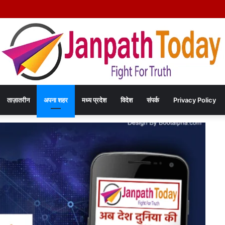
िया हत्या कांड का खुलासा – चंद रुपयों के विवाद में पत्नी की पीट-पीटकर हत्या, पति गिरफ्तार- पोस्
ताज़ातरीन
अपना शहर
मध्य प्रदेश
विदेश
संपर्क
Privacy Policy