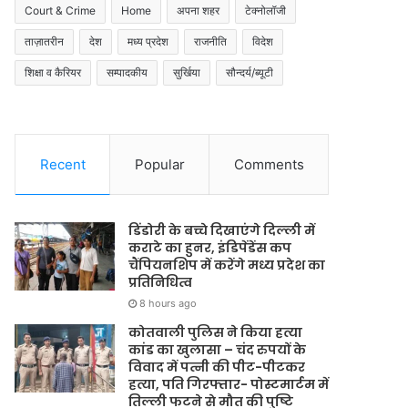
Court & Crime
Home
अपना शहर
टेक्नोलॉजी
ताज़ातरीन
देश
मध्य प्रदेश
राजनीति
विदेश
शिक्षा व कैरियर
सम्पादकीय
सुर्खिया
सौन्दर्य/ब्यूटी
Recent
Popular
Comments
डिंडोरी के बच्चे दिखाएंगे दिल्ली में
कराटे का हुनर, इंडिपेंडेंस कप
चैंपियनशिप में करेंगे मध्य प्रदेश का
प्रतिनिधित्व
8 hours ago
कोतवाली पुलिस ने किया हत्या
कांड का खुलासा – चंद रुपयों के
विवाद में पत्नी की पीट-पीटकर
हत्या, पति गिरफ्तार- पोस्टमार्टम में
तिल्ली फटने से मौत की पुष्टि