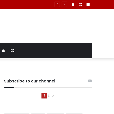
टमार्टम में तिल्ली फटने से मौत की पुष्टि
Log
Random
Sidebar
In
Article
Log
Random
In
Article
Subscribe to our channel