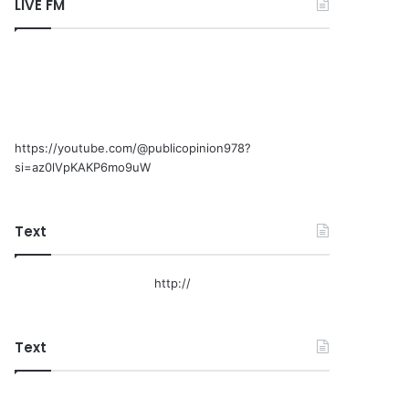
LIVE FM
https://youtube.com/@publicopinion978?
si=az0lVpKAKP6mo9uW
Text
http://
Text