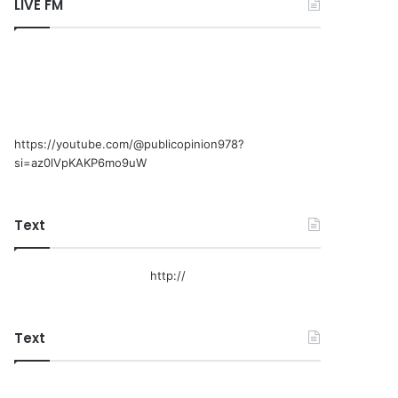
LIVE FM
https://youtube.com/@publicopinion978?
si=az0lVpKAKP6mo9uW
Text
http://
Text