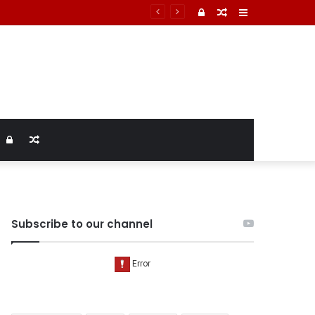
्टम में तिल्ली फटने से मौत की पुष्टि
Log
Random
Sidebar
In
Article
Log
Random
In
Article
Subscribe to our channel