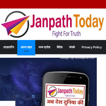
हत्या कांड का खुलासा – चंद रुपयों के विवाद में पत्नी की पीट-पीटकर हत्या, पति गिरफ्तार- पोस्टमार
ताज़ातरीन
अपना शहर
मध्य प्रदेश
विदेश
संपर्क
Privacy Policy