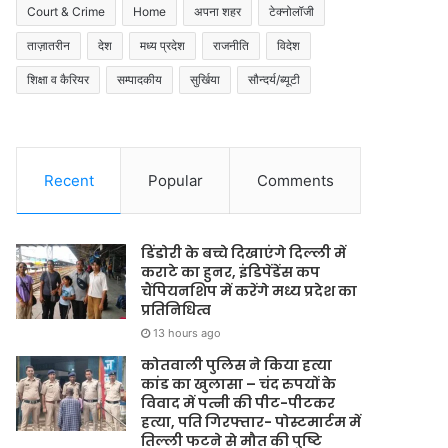
Court & Crime
Home
अपना शहर
टेक्नोलॉजी
ताज़ातरीन
देश
मध्य प्रदेश
राजनीति
विदेश
शिक्षा व कैरियर
सम्पादकीय
सुर्खिया
सौन्दर्य/ब्यूटी
Recent
Popular
Comments
डिंडोरी के बच्चे दिखाएंगे दिल्ली में
कराटे का हुनर, इंडिपेंडेंस कप
चैंपियनशिप में करेंगे मध्य प्रदेश का
प्रतिनिधित्व
13 hours ago
कोतवाली पुलिस ने किया हत्या
कांड का खुलासा – चंद रुपयों के
विवाद में पत्नी की पीट-पीटकर
हत्या, पति गिरफ्तार- पोस्टमार्टम में
तिल्ली फटने से मौत की पुष्टि