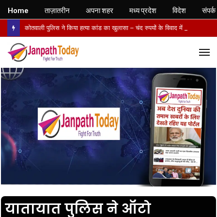
Home
ताज़ातरीन
अपना शहर
मध्य प्रदेश
विदेश
संपर्क
कोतवाली पुलिस ने किया हत्या कांड का खुलासा – चंद रुपयों के विवाद में पत्नी की पीट-पीटकर हत्या, पति गिरफ्तार- पोस्टमार्टम में तिल्ली फटने से मौत की पुष्टि
M
यातायात पुलिस ने ऑटो