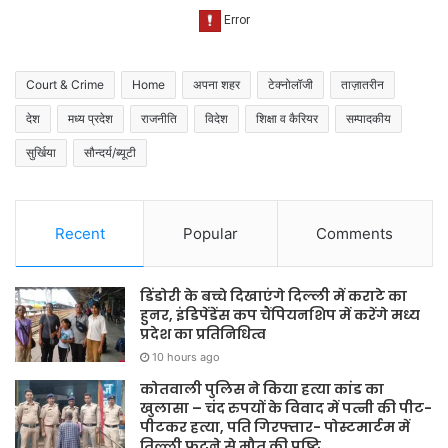
Court & Crime
Home
अपना शहर
टेक्नोलॉजी
ताज़ातरीन
देश
मध्य प्रदेश
राजनीति
विदेश
शिक्षा व कैरियर
सम्पादकीय
सुर्खिया
सौन्दर्य/ब्यूटी
Recent
Popular
Comments
डिंडोरी के बच्चे दिखाएंगे दिल्ली में कराटे का
हुनर, इंडिपेंडेंस कप चैंपियनशिप में करेंगे मध्य
प्रदेश का प्रतिनिधित्व
10 hours ago
कोतवाली पुलिस ने किया हत्या कांड का
खुलासा – चंद रुपयों के विवाद में पत्नी की पीट-
पीटकर हत्या, पति गिरफ्तार- पोस्टमार्टम में
तिल्ली फटने से मौत की पुष्टि