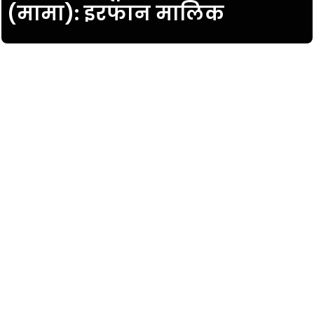
(मामा): इरफान मालिक