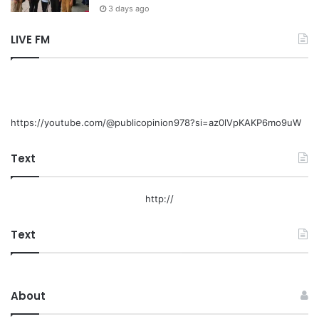
3 days ago
LIVE FM
https://youtube.com/@publicopinion978?si=az0lVpKAKP6mo9uW
Text
http://
Text
About