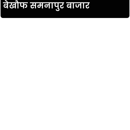
बेखौफ समनापुर बाजार