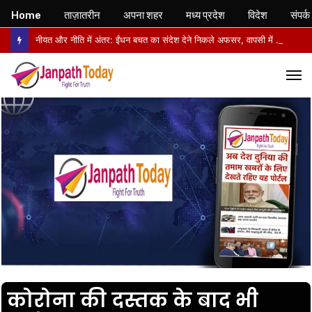
Home
ताज़ातरीन
अपना शहर
मध्य प्रदेश
विदेश
संपर्क
नीयत और नीति में अंतर: ईंधन बचत का संदेश देने निकले अफसर, वापसी में सरकारी वाहनों से लौटे
M
कोरोना की दस्तक के बाद भी