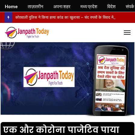
Home
ताज़ातरीन
अपना शहर
मध्य प्रदेश
विदेश
संपर्क
कोतवाली पुलिस ने किया हत्या कांड का खुलासा – चंद रुपयों के विवाद में पत्नी की पीट-पीटकर हत्या, पति गिरफ्तार- पोस्टमार्टम में तिल्ली फटने से मौत की पुष्टि
M
एक और कोरोना पाजेटिव पाया