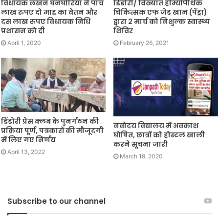
विधायक लखन घनघोरिया ने पांच
डिंडोरी/ विख्यात होम्योपैथिक
लाख रुपए दो माह का वेतन और
चिकित्सक एफ जेड खान (पेंड्रा)
दस लाख रुपए विधायक निधि
द्वारा 2 मार्च को निशुल्क स्वास्थ्य
प्रशासन को दी
शिविर
April 1, 2020
February 26, 2021
डिंडोरी प्रेस क्लब के पुनर्गठन की
नवोदय विद्यालय में अवकाश
प्रक्रिया पूर्ण, पत्रकारों की मौजूदगी
घोषित, छात्रों को होस्टल खाली
में लिए गए निर्णय
करने सूचना जारी
April 13, 2022
March 19, 2020
Subscribe to our channel