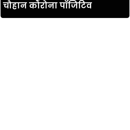
चौहान कोरोना पॉजिटिव