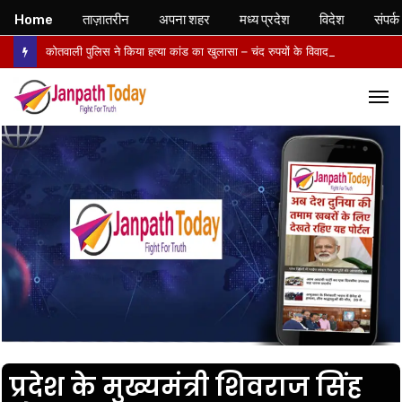
Home
ताज़ातरीन
अपना शहर
मध्य प्रदेश
विदेश
संपर्क
कोतवाली पुलिस ने किया हत्या कांड का खुलासा – चंद रुपयों के विवाद में पत्नी की पीट-पीटकर हत्या, पति गिरफ्तार- पोस्टमार्टम में तिल्ली फटने से मौत की पुष्टि
M
प्रदेश के मुख्यमंत्री शिवराज सिंह