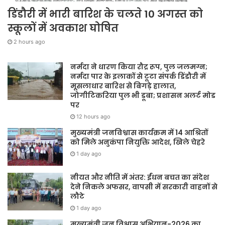
डिंडौरी में भारी बारिश के चलते 10 अगस्त को
स्कूलों में अवकाश घोषित
2 hours ago
नर्मदा ने धारण किया रौद्र रूप, पुल जलमग्न;
नर्मदा पार के इलाकों से टूटा संपर्क डिंडौरी में
मूसलाधार बारिश से बिगड़े हालात,
जोगीटिकरिया पुल भी डूबा; प्रशासन अलर्ट मोड
पर
12 hours ago
मुख्यमंत्री जनविश्वास कार्यक्रम में 14 आश्रितों
को मिले अनुकंपा नियुक्ति आदेश, खिले चेहरे
1 day ago
नीयत और नीति में अंतर: ईंधन बचत का संदेश
देने निकले अफसर, वापसी में सरकारी वाहनों से
लौटे
1 day ago
मुख्यमंत्री जन विश्वास अभियान-2026 का