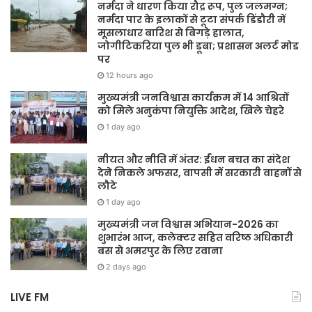
नर्मदा ने धारण किया रौद्र रूप, पुल जलमग्न;
नर्मदा पार के इलाकों से टूटा संपर्क डिंडौरी में
मूसलाधार बारिश से बिगड़े हालात,
जोगीटिकरिया पुल भी डूबा; प्रशासन अलर्ट मोड
पर
12 hours ago
मुख्यमंत्री जनविश्वास कार्यक्रम में 14 आश्रितों
को मिले अनुकंपा नियुक्ति आदेश, खिले चेहरे
1 day ago
नीयत और नीति में अंतर: ईंधन बचत का संदेश
देने निकले अफसर, वापसी में सरकारी वाहनों से
लौटे
1 day ago
मुख्यमंत्री जन विश्वास अभियान-2026 का
शुभारंभ आज, कलेक्टर सहित वरिष्ठ अधिकारी
बस से अमरपुर के लिए रवाना
2 days ago
LIVE FM