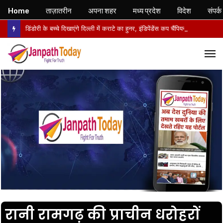
Home
ताज़ातरीन
अपना शहर
मध्य प्रदेश
विदेश
संपर्क
डिंडोरी के बच्चे दिखाएंगे दिल्ली में कराटे का हुनर, इंडिपेंडेंस कप चैंपियनशिप में करेंगे मध्य प्रदेश का प्रतिनिधित्व
M
रानी रामगढ़ की प्राचीन धरोहरों