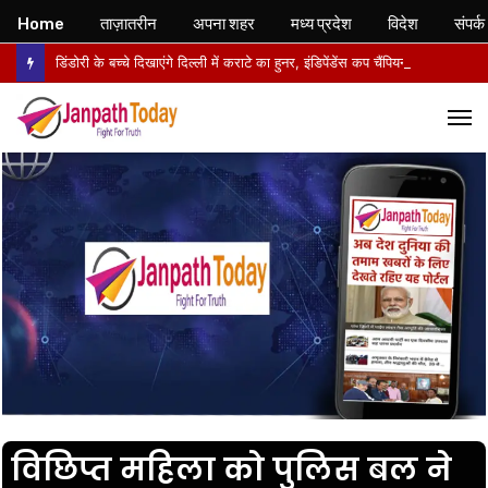
Home
ताज़ातरीन
अपना शहर
मध्य प्रदेश
विदेश
संपर्क
डिंडोरी के बच्चे दिखाएंगे दिल्ली में कराटे का हुनर, इंडिपेंडेंस कप चैंपियनशिप में करेंगे मध्य प्रदेश का प्रतिनिधित्व
M
विछिप्त महिला को पुलिस बल ने