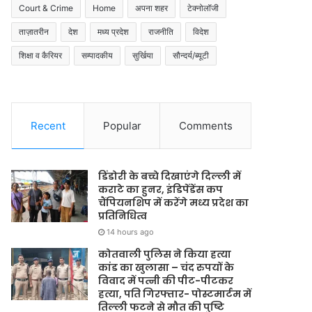
Court & Crime
Home
अपना शहर
टेक्नोलॉजी
ताज़ातरीन
देश
मध्य प्रदेश
राजनीति
विदेश
शिक्षा व कैरियर
सम्पादकीय
सुर्खिया
सौन्दर्य/ब्यूटी
Recent
Popular
Comments
डिंडोरी के बच्चे दिखाएंगे दिल्ली में
कराटे का हुनर, इंडिपेंडेंस कप
चैंपियनशिप में करेंगे मध्य प्रदेश का
प्रतिनिधित्व
14 hours ago
कोतवाली पुलिस ने किया हत्या
कांड का खुलासा – चंद रुपयों के
विवाद में पत्नी की पीट-पीटकर
हत्या, पति गिरफ्तार- पोस्टमार्टम में
तिल्ली फटने से मौत की पुष्टि