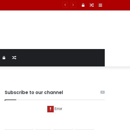
्टम में तिल्ली फटने से मौत की पुष्टि
Log
Random
Sidebar
In
Article
Log
Random
In
Article
Subscribe to our channel