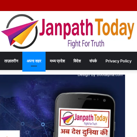
हत्या कांड का खुलासा – चंद रुपयों के विवाद में पत्नी की पीट-पीटकर हत्या, पति गिरफ्तार- पोस्टमार
ताज़ातरीन
अपना शहर
मध्य प्रदेश
विदेश
संपर्क
Privacy Policy