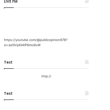
LIVE FM
https://youtube.com/@publicopinion978?
si=az0lVpKAKP6mo9uW
Text
http://
Text