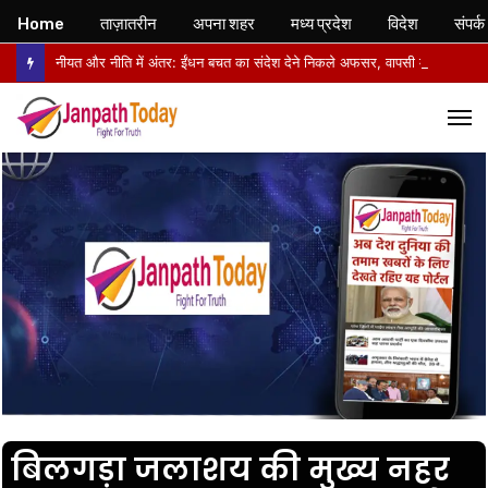
Home
ताज़ातरीन
अपना शहर
मध्य प्रदेश
विदेश
संपर्क
नीयत और नीति में अंतर: ईंधन बचत का संदेश देने निकले अफसर, वापसी में सरकारी वाहनों से लौटे
M
बिलगड़ा जलाशय की मुख्य नहर