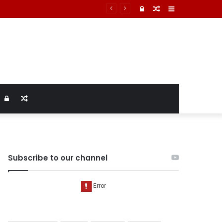
Log
Random
Sidebar
In
Article
Log
Random
In
Article
Subscribe to our channel