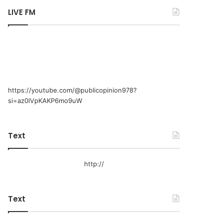
LIVE FM
https://youtube.com/@publicopinion978?
si=az0lVpKAKP6mo9uW
Text
http://
Text