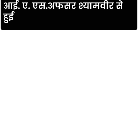
आई. ए. एस.अफसर श्यामवीर से
हुई