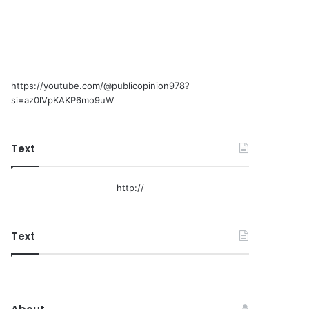
https://youtube.com/@publicopinion978?
si=az0lVpKAKP6mo9uW
Text
http://
Text