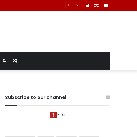
ा
Log
Random
Sidebar
In
Article
Log
Random
In
Article
Subscribe to our channel