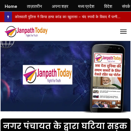
Home
ताज़ातरीन
अपना शहर
मध्य प्रदेश
विदेश
संपर्क
कोतवाली पुलिस ने किया हत्या कांड का खुलासा – चंद रुपयों के विवाद में पत्नी की पीट-पीटकर हत्या, पति गिरफ्तार- पोस्टमार्टम में तिल्ली फटने से मौत की पुष्टि
M
नगर पंचायत के द्वारा घटिया सड़क