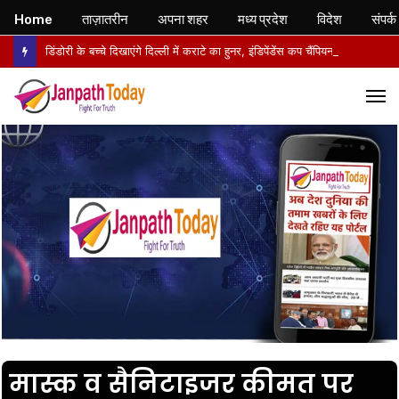
Home
ताज़ातरीन
अपना शहर
मध्य प्रदेश
विदेश
संपर्क
डिंडोरी के बच्चे दिखाएंगे दिल्ली में कराटे का हुनर, इंडिपेंडेंस कप चैंपियनशिप में करेंगे मध्य प्रदेश का प्रतिनिधित्व
M
मास्क व सैनिटाइजर कीमत पर