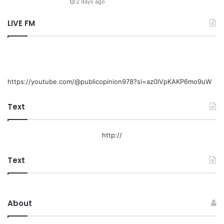
2 days ago
LIVE FM
https://youtube.com/@publicopinion978?si=az0lVpKAKP6mo9uW
Text
http://
Text
About