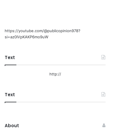
https://youtube.com/@publicopinion978?
si=az0lVpKAKP6mo9uW
Text
http://
Text
About