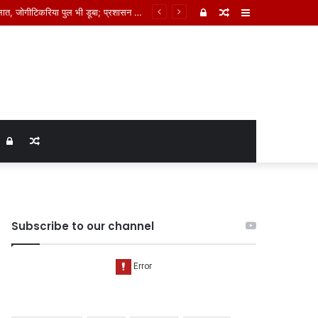
Log
Random
Sidebar
In
Article
Log
Random
In
Article
Subscribe to our channel