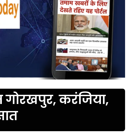
म गोरखपुर, करंजिया,
रसात