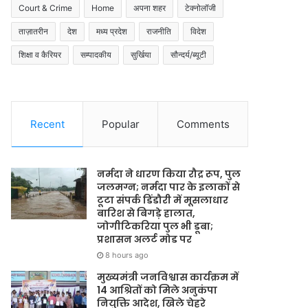
Court & Crime
Home
अपना शहर
टेक्नोलॉजी
ताज़ातरीन
देश
मध्य प्रदेश
राजनीति
विदेश
शिक्षा व कैरियर
सम्पादकीय
सुर्खिया
सौन्दर्य/ब्यूटी
Recent
Popular
Comments
नर्मदा ने धारण किया रौद्र रूप, पुल
जलमग्न; नर्मदा पार के इलाकों से
टूटा संपर्क डिंडौरी में मूसलाधार
बारिश से बिगड़े हालात,
जोगीटिकरिया पुल भी डूबा;
प्रशासन अलर्ट मोड पर
8 hours ago
मुख्यमंत्री जनविश्वास कार्यक्रम में
14 आश्रितों को मिले अनुकंपा
नियुक्ति आदेश, खिले चेहरे