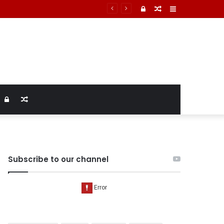
Log
Random
Sidebar
In
Article
Log
Random
In
Article
Subscribe to our channel