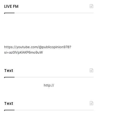
LIVE FM
https://youtube.com/@publicopinion978?
si=az0lVpKAKP6mo9uW
Text
http://
Text