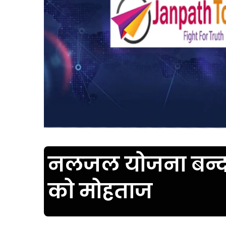
नलजल योजना बन्द , ग
को मोहताज