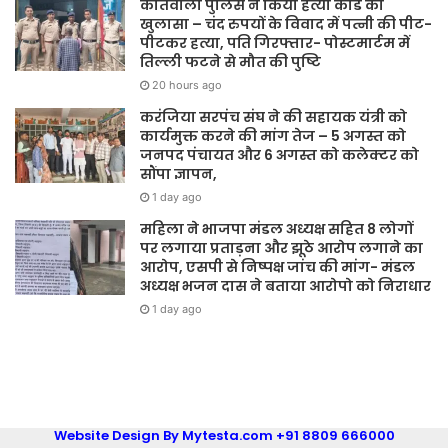
कोतवाली पुलिस ने किया हत्या कांड का
खुलासा – चंद रुपयों के विवाद में पत्नी की पीट-
पीटकर हत्या, पति गिरफ्तार- पोस्टमार्टम में
तिल्ली फटने से मौत की पुष्टि
20 hours ago
करंजिया सरपंच संघ ने की सहायक यंत्री को
कार्यमुक्त करने की मांग तेज – 5 अगस्त को
जनपद पंचायत और 6 अगस्त को कलेक्टर को
सौंपा ज्ञापन,
1 day ago
महिला ने भाजपा मंडल अध्यक्ष सहित 8 लोगों
पर लगाया प्रताड़ना और झूठे आरोप लगाने का
आरोप, एसपी से निष्पक्ष जांच की मांग- मंडल
अध्यक्ष भजन दास ने बताया आरोपो को निराधार
1 day ago
Website Design By Mytesta.com +91 8809 666000