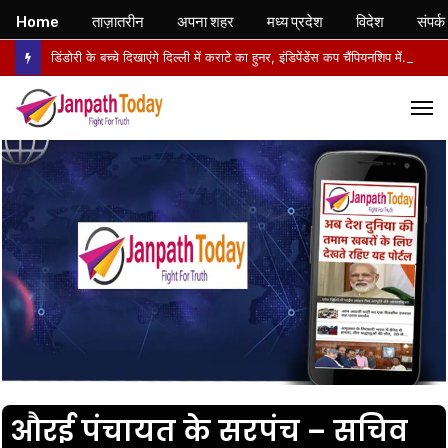
Home
ताज़ातरीन
अपना शहर
मध्य प्रदेश
विदेश
संपर्क
डिंडोरी के बच्चे दिखाएंगे दिल्ली में कराटे का हुनर, इंडिपेंडेंस कप चैंपियनशिप में करेंगे मध्य प्रदेश का प्रतिनिधित्व
M
औरई पंचायत के सरपंच – सचिव