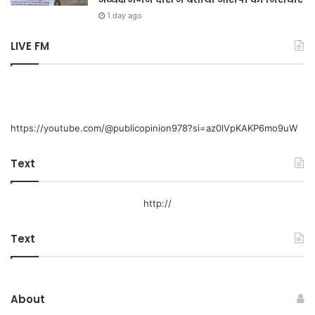
1 day ago
LIVE FM
https://youtube.com/@publicopinion978?si=az0lVpKAKP6mo9uW
Text
http://
Text
About