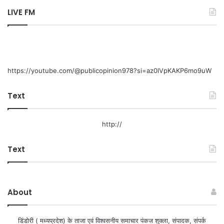
LIVE FM
https://youtube.com/@publicopinion978?si=az0lVpKAKP6mo9uW
Text
http://
Text
About
डिंडोरी ( मध्यप्रदेश) के ताजा एवं विश्वसनीय समाचार पंकज शुक्ला, संपादक, संपर्क