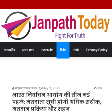
िया हत्या कांड का खुलासा – चंद रुपयों के विवाद में पत्नी की पीट-पीटकर हत्या, पति गिरफ्तार- पोस्
ताज़ातरीन
अपना शहर
मध्य प्रदेश
विदेश
संपर्क
Privacy Policy
मोहम्मद साहिबे आलम
May 3, 2025
151
भारत निर्वाचन आयोग की तीन नई
पहलें: मतदाता सूची होगी अधिक सटीक,
मतदान प्रक्रिया और सहज