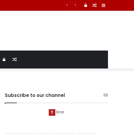
टमार्टम में तिल्ली फटने से मौत की पुष्टि
Log
Random
Sidebar
In
Article
Log
Random
In
Article
Subscribe to our channel