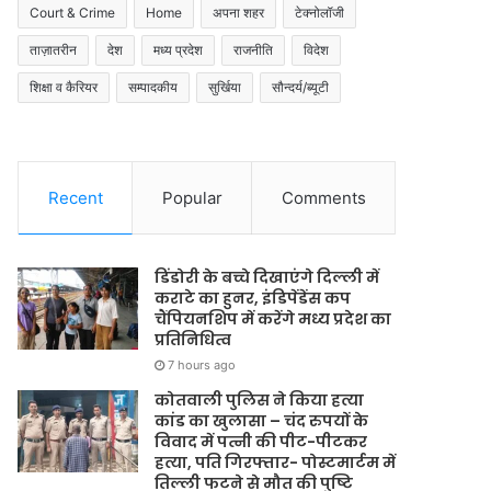
Court & Crime
Home
अपना शहर
टेक्नोलॉजी
ताज़ातरीन
देश
मध्य प्रदेश
राजनीति
विदेश
शिक्षा व कैरियर
सम्पादकीय
सुर्खिया
सौन्दर्य/ब्यूटी
Recent
Popular
Comments
डिंडोरी के बच्चे दिखाएंगे दिल्ली में
कराटे का हुनर, इंडिपेंडेंस कप
चैंपियनशिप में करेंगे मध्य प्रदेश का
प्रतिनिधित्व
7 hours ago
कोतवाली पुलिस ने किया हत्या
कांड का खुलासा – चंद रुपयों के
विवाद में पत्नी की पीट-पीटकर
हत्या, पति गिरफ्तार- पोस्टमार्टम में
तिल्ली फटने से मौत की पुष्टि