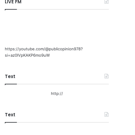
LIVE FM
https://youtube.com/@publicopinion978?
si=az0lVpKAKP6mo9uW
Text
http://
Text