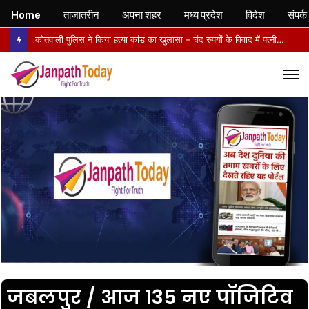
Home
ताज़ातरीन
अपना शहर
मध्य प्रदेश
विदेश
संपर्क
कोतवाली पुलिस ने किया हत्या कांड का खुलासा – चंद रुपयों के विवाद में पत्नी की पीट-पीटकर हत्या, पति गिरफ्तार- पोस्टमार्टम में तिल्ली फटने से मौत की पुष्टि
M
जबलपुर / आज 135 नए पॉजिटिव