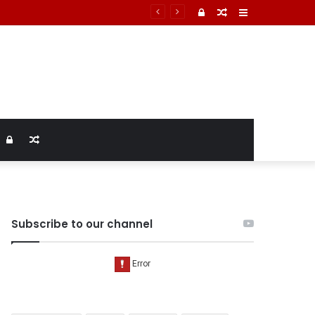
Log
Random
Sidebar
In
Article
Log
Random
In
Article
Subscribe to our channel