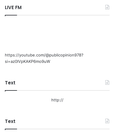
LIVE FM
https://youtube.com/@publicopinion978?
si=az0lVpKAKP6mo9uW
Text
http://
Text