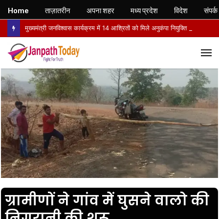
Home
ताज़ातरीन
अपना शहर
मध्य प्रदेश
विदेश
संपर्क
मुख्यमंत्री जनविश्वास कार्यक्रम में 14 आश्रितों को मिले अनुकंपा नियुक्ति आदेश, खिले चेहरे
M
ग्रामीणों ने गांव में घुसने वालो की
निगरानी की शुरू