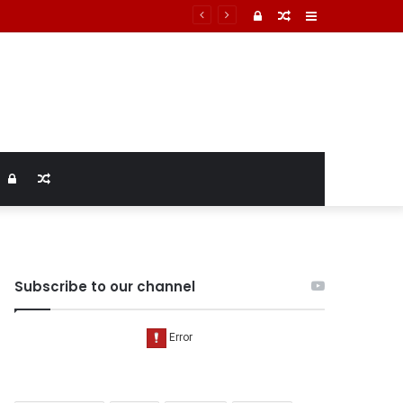
Log
Random
Sidebar
In
Article
Log
Random
In
Article
Subscribe to our channel