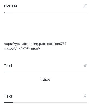
LIVE FM
https://youtube.com/@publicopinion978?
si=az0lVpKAKP6mo9uW
Text
http://
Text