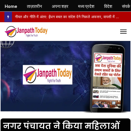
Home
ताज़ातरीन
अपना शहर
मध्य प्रदेश
विदेश
संपर्क
नीयत और नीति में अंतर: ईंधन बचत का संदेश देने निकले अफसर, वापसी में सरकारी वाहनों से लौटे
M
नगर पंचायत ने किया महिलाओं