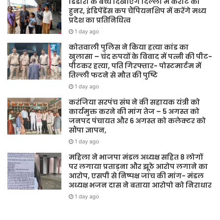
डिंडोरी के बच्चे दिखाएंगे दिल्ली में कराटे का
हुनर, इंडिपेंडेंस कप चैंपियनशिप में करेंगे मध्य
प्रदेश का प्रतिनिधित्व
1 day ago
कोतवाली पुलिस ने किया हत्या कांड का
खुलासा – चंद रुपयों के विवाद में पत्नी की पीट-
पीटकर हत्या, पति गिरफ्तार- पोस्टमार्टम में
तिल्ली फटने से मौत की पुष्टि
1 day ago
करंजिया सरपंच संघ ने की सहायक यंत्री को
कार्यमुक्त करने की मांग तेज – 5 अगस्त को
जनपद पंचायत और 6 अगस्त को कलेक्टर को
सौंपा ज्ञापन,
1 day ago
महिला ने भाजपा मंडल अध्यक्ष सहित 8 लोगों
पर लगाया प्रताड़ना और झूठे आरोप लगाने का
आरोप, एसपी से निष्पक्ष जांच की मांग- मंडल
अध्यक्ष भजन दास ने बताया आरोपो को निराधार
1 day ago