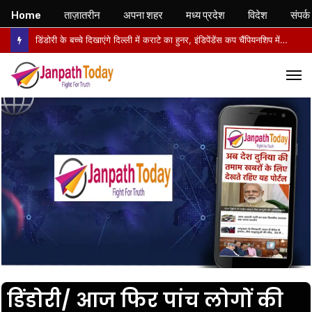
Home
ताज़ातरीन
अपना शहर
मध्य प्रदेश
विदेश
संपर्क
डिंडोरी के बच्चे दिखाएंगे दिल्ली में कराटे का हुनर, इंडिपेंडेंस कप चैंपियनशिप में करेंगे मध्य प्रदेश का प्रतिनिधित्व
M
डिंडोरी/ आज फिर पांच लोगों की