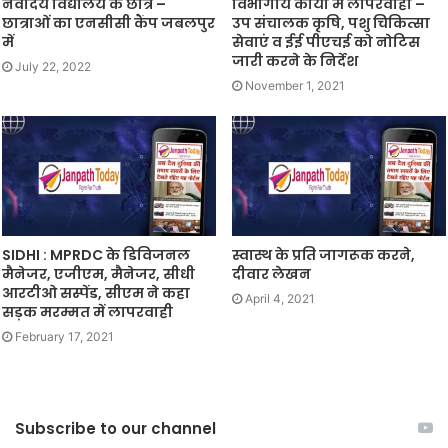
नवोदय विद्यालय के छात्र –
विभागीय कार्याें में लापरवाही –
छात्राओं का एनसीसी कैंप जबलपुर
उप संचालक कृषि, पशु चिकित्सा
में
सेवाएं व ईई पीएचई को नोटिस
जारी करने के निर्देश
July 22, 2022
November 1, 2021
SIDHI : MPRDC के डिविजनल
स्वास्थ के प्रति जागरूक करने,
मैनेजर, एजीएम, मैनेजर, सीधी
दीवार लेखन
आरटीओ सस्पेंड, सीएम ने कहा
April 4, 2021
सड़क मरम्मत में लापरवाही
February 17, 2021
Subscribe to our channel