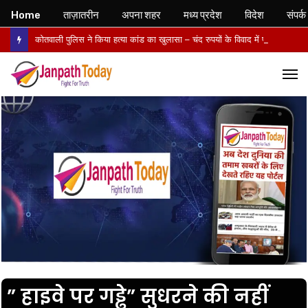
Home
ताज़ातरीन
अपना शहर
मध्य प्रदेश
विदेश
संपर्क
कोतवाली पुलिस ने किया हत्या कांड का खुलासा – चंद रुपयों के विवाद में पत्नी की पीट-पीटकर हत्या, पति गिरफ्तार- पोस्टमार्टम में तिल्ली फटने से मौत की पुष्टि
M
” हाइवे पर गड्ढे” सुधरने की नहीं