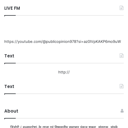
LIVE FM
https://youtube.com/@publicopinion978?si=az0lVpKAKP6mo9uW
Text
http://
Text
About
डिंडोरी ( मध्यप्रदेश) के ताजा एवं विश्वसनीय समाचार पंकज शुक्ला, संपादक, संपर्क