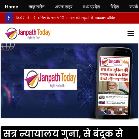
Home
ताज़ातरीन
अपना शहर
मध्य प्रदेश
विदेश
संपर्क
डिंडौरी में भारी बारिश के चलते 10 अगस्त को स्कूलों में अवकाश घोषित
M
सत्र न्यायालय गुना, से बंदूक से