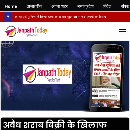
Home
ताज़ातरीन
अपना शहर
मध्य प्रदेश
विदेश
संपर्क
कोतवाली पुलिस ने किया हत्या कांड का खुलासा – चंद रुपयों के विवाद में पत्नी की पीट-पीटकर हत्या, पति गिरफ्तार- पोस्टमार्टम में तिल्ली फटने से मौत की पुष्टि
M
अवैध शराब बिक्री के खिलाफ