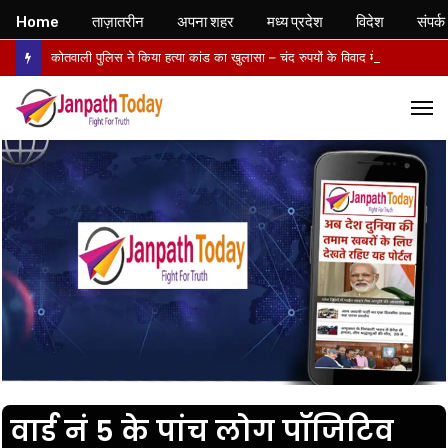
Home
ताज़ातरीन
अपना शहर
मध्य प्रदेश
विदेश
संपर्क
कोतवाली पुलिस ने किया हत्या कांड का खुलासा – चंद रुपयों के विवाद में पत्नी की पीट-पीटकर हत्या, पति गिरफ्तार- पोस्टमार्टम में तिल्ली फटने से मौत की पुष्टि
M
वार्ड नं 5 के पांच लोग पॉजिटिव