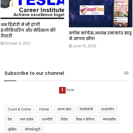
अब डिंडोरी में भी होगी
इंजीनियरिंग और मेडिकल की
ब्लॉक कांग्रेस,अध्यक्ष रमाकांत साहू
तैयारी
ने ज्ञापन सौंपा
October 2, 2021
June 15, 2020
Subscribe to our channel
Court & Crime
Home
अपना शहर
टेक्नोलॉजी
ताज़ातरीन
देश
मध्य प्रदेश
राजनीति
विदेश
शिक्षा व कैरियर
सम्पादकीय
सुर्खिया
सौन्दर्य/ब्यूटी