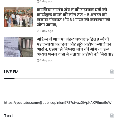
1 day ago
करंजिया सरपंच संघ ने की सहायक यंत्री को
कार्यमुक्त करने की मांग तेज – 5 अगस्त को
जनपद पंचायत और 6 अगस्त को कलेक्टर को
सौंपा ज्ञापन,
1 day ago
महिला ने भाजपा मंडल अध्यक्ष सहित 8 लोगों
पर लगाया प्रताड़ना और झूठे आरोप लगाने का
आरोप, एसपी से निष्पक्ष जांच की मांग- मंडल
अध्यक्ष भजन दास ने बताया आरोपो को निराधार
1 day ago
LIVE FM
https://youtube.com/@publicopinion978?si=az0lVpKAKP6mo9uW
Text