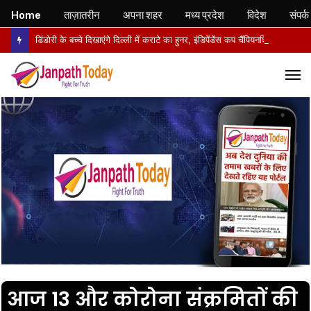
Home
ताज़ातरीन
अपना शहर
मध्य प्रदेश
विदेश
संपर्क
डिंडोरी के बच्चे दिखाएंगे दिल्ली में कराटे का हुनर, इंडिपेंडेंस कप चैंपियनशिप में करेंगे मध्य प्रदेश का प्रतिनिधित्व
M
आज 13 और कोरोना संक्रमितों की