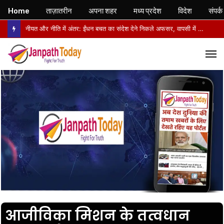
Home
ताज़ातरीन
अपना शहर
मध्य प्रदेश
विदेश
संपर्क
नीयत और नीति में अंतर: ईंधन बचत का संदेश देने निकले अफसर, वापसी में सरकारी वाहनों से लौटे
M
आजीविका मिशन के तत्वधान