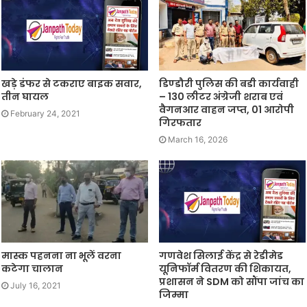
खड़े डंफर से टकराए बाइक सवार,
डिण्‍डौरी पुलिस की बडी कार्यवाही
तीन घायल
– 130 लीटर अंग्रेजी शराब एवं
वैगनआर वाहन जप्‍त, 01 आरोपी
February 24, 2021
गिरफतार
March 16, 2026
मास्क पहनना ना भूलें वरना
गणवेश सिलाई केंद्र से रेडीमेड
कटेगा चालान
यूनिफॉर्म वितरण की शिकायत,
प्रशासन ने SDM को सौंपा जांच का
July 16, 2021
जिम्मा