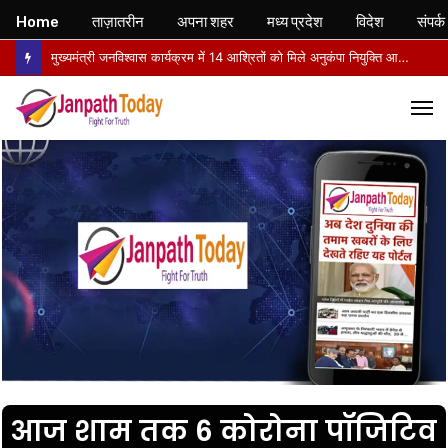
Home
ताज़ातरीन
अपना शहर
मध्य प्रदेश
विदेश
संपर्क
मुख्यमंत्री जनविश्वास कार्यक्रम में 14 आश्रितों को मिले अनुकंपा नियुक्ति आदेश, खिले चेहरे
M
आज शाम तक 6 कोरोना पॉजिटिव