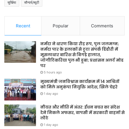
सुर्खिया
सौन्दर्य/ब्यूटी
Recent
Popular
Comments
नर्मदा ने धारण किया रौद्र रूप, पुल जलमग्न;
नर्मदा पार के इलाकों से टूटा संपर्क डिंडौरी में
मूसलाधार बारिश से बिगड़े हालात,
जोगीटिकरिया पुल भी डूबा; प्रशासन अलर्ट मोड
पर
5 hours ago
मुख्यमंत्री जनविश्वास कार्यक्रम में 14 आश्रितों
को मिले अनुकंपा नियुक्ति आदेश, खिले चेहरे
1 day ago
नीयत और नीति में अंतर: ईंधन बचत का संदेश
देने निकले अफसर, वापसी में सरकारी वाहनों से
लौटे
1 day ago