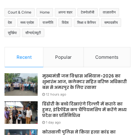
Court & Crime
Home
अपना शहर
टेक्नोलॉजी
ताज़ातरीन
देश
मध्य प्रदेश
राजनीति
विदेश
शिक्षा व कैरियर
सम्पादकीय
सुर्खिया
सौन्दर्य/ब्यूटी
Recent
Popular
Comments
मुख्यमंत्री जन विश्वास अभियान-2026 का
शुभारंभ आज, कलेक्टर सहित वरिष्ठ अधिकारी
बस से अमरपुर के लिए रवाना
12 hours ago
डिंडोरी के बच्चे दिखाएंगे दिल्ली में कराटे का
हुनर, इंडिपेंडेंस कप चैंपियनशिप में करेंगे मध्य
प्रदेश का प्रतिनिधित्व
1 day ago
कोतवाली पुलिस ने किया हत्या कांड का