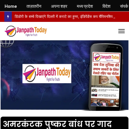
Home
ताज़ातरीन
अपना शहर
मध्य प्रदेश
विदेश
संपर्क
डिंडोरी के बच्चे दिखाएंगे दिल्ली में कराटे का हुनर, इंडिपेंडेंस कप चैंपियनशिप में करेंगे मध्य प्रदेश का प्रतिनिधित्व
M
अमरकंटक पुष्कर बांध पर गाद