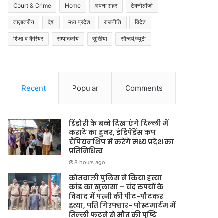
Court & Crime
Home
अपना शहर
टेक्नोलॉजी
ताज़ातरीन
देश
मध्य प्रदेश
राजनीति
विदेश
शिक्षा व कैरियर
सम्पादकीय
सुर्खिया
सौन्दर्य/ब्यूटी
Recent
Popular
Comments
डिंडोरी के बच्चे दिखाएंगे दिल्ली में
कराटे का हुनर, इंडिपेंडेंस कप
चैंपियनशिप में करेंगे मध्य प्रदेश का
प्रतिनिधित्व
8 hours ago
कोतवाली पुलिस ने किया हत्या
कांड का खुलासा – चंद रुपयों के
विवाद में पत्नी की पीट-पीटकर
हत्या, पति गिरफ्तार- पोस्टमार्टम में
तिल्ली फटने से मौत की पुष्टि