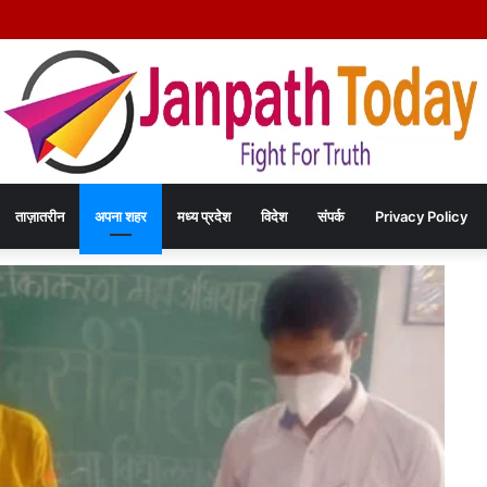
िया हत्या कांड का खुलासा – चंद रुपयों के विवाद में पत्नी की पीट-पीटकर हत्या, पति गिरफ्तार- पोस्
ताज़ातरीन
अपना शहर
मध्य प्रदेश
विदेश
संपर्क
Privacy Policy