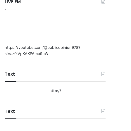
LIVE FM
https://youtube.com/@publicopinion978?
si=az0lVpKAKP6mo9uW
Text
http://
Text