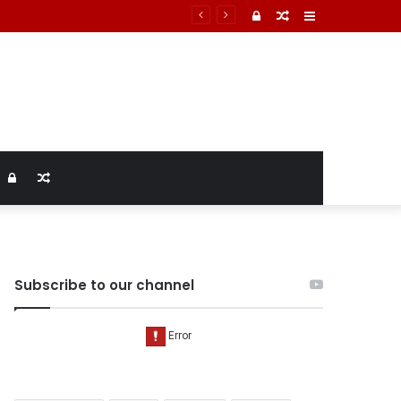
टमार्टम में तिल्ली फटने से मौत की पुष्टि
Log
Random
Sidebar
In
Article
Log
Random
In
Article
Subscribe to our channel