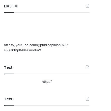
LIVE FM
https://youtube.com/@publicopinion978?
si=az0lVpKAKP6mo9uW
Text
http://
Text