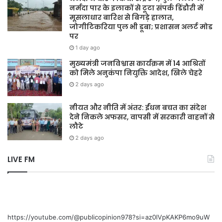
नर्मदा पार के इलाकों से टूटा संपर्क डिंडौरी में
मूसलाधार बारिश से बिगड़े हालात,
जोगीटिकरिया पुल भी डूबा; प्रशासन अलर्ट मोड
पर
1 day ago
मुख्यमंत्री जनविश्वास कार्यक्रम में 14 आश्रितों
को मिले अनुकंपा नियुक्ति आदेश, खिले चेहरे
2 days ago
नीयत और नीति में अंतर: ईंधन बचत का संदेश
देने निकले अफसर, वापसी में सरकारी वाहनों से
लौटे
2 days ago
LIVE FM
https://youtube.com/@publicopinion978?si=az0lVpKAKP6mo9uW