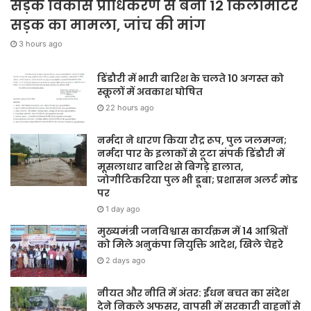
सड़क विकास प्राधिकरण से बनी 12 किलोमीटर
सड़क का मामला, जांच की मांग
3 hours ago
डिंडौरी में भारी बारिश के चलते 10 अगस्त को
स्कूलों में अवकाश घोषित
22 hours ago
नर्मदा ने धारण किया रौद्र रूप, पुल जलमग्न;
नर्मदा पार के इलाकों से टूटा संपर्क डिंडौरी में
मूसलाधार बारिश से बिगड़े हालात,
जोगीटिकरिया पुल भी डूबा; प्रशासन अलर्ट मोड
पर
1 day ago
मुख्यमंत्री जनविश्वास कार्यक्रम में 14 आश्रितों
को मिले अनुकंपा नियुक्ति आदेश, खिले चेहरे
2 days ago
नीयत और नीति में अंतर: ईंधन बचत का संदेश
देने निकले अफसर, वापसी में सरकारी वाहनों से