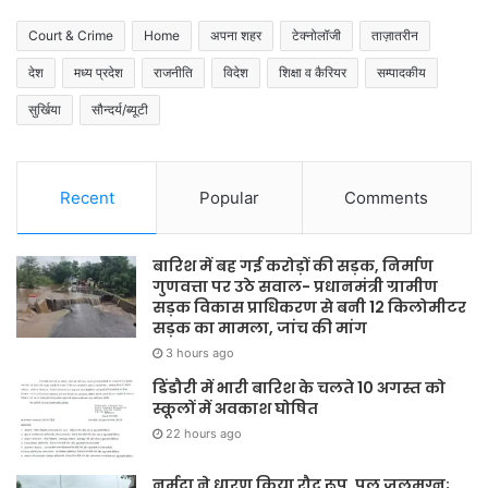
Court & Crime
Home
अपना शहर
टेक्नोलॉजी
ताज़ातरीन
देश
मध्य प्रदेश
राजनीति
विदेश
शिक्षा व कैरियर
सम्पादकीय
सुर्खिया
सौन्दर्य/ब्यूटी
Recent
Popular
Comments
बारिश में बह गई करोड़ों की सड़क, निर्माण
गुणवत्ता पर उठे सवाल- प्रधानमंत्री ग्रामीण
सड़क विकास प्राधिकरण से बनी 12 किलोमीटर
सड़क का मामला, जांच की मांग
3 hours ago
डिंडौरी में भारी बारिश के चलते 10 अगस्त को
स्कूलों में अवकाश घोषित
22 hours ago
नर्मदा ने धारण किया रौद्र रूप, पुल जलमग्न;